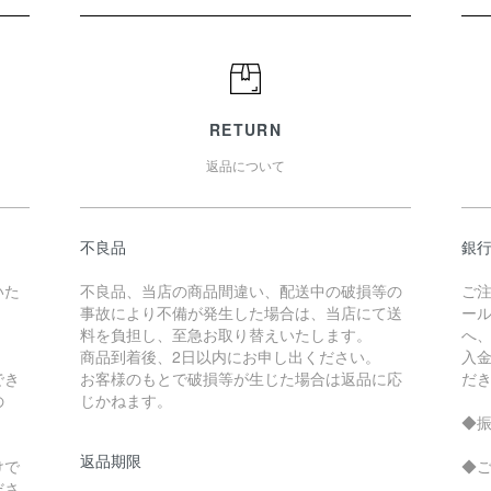
RETURN
返品について
不良品
銀
いた
不良品、当店の商品間違い、配送中の破損等の
ご
事故により不備が発生した場合は、当店にて送
ー
料を負担し、至急お取り替えいたします。
へ
商品到着後、2日以内にお申し出ください。
入
でき
お客様のもとで破損等が生じた場合は返品に応
だ
の
じかねます。
◆
返品期限
けで
◆
ださ