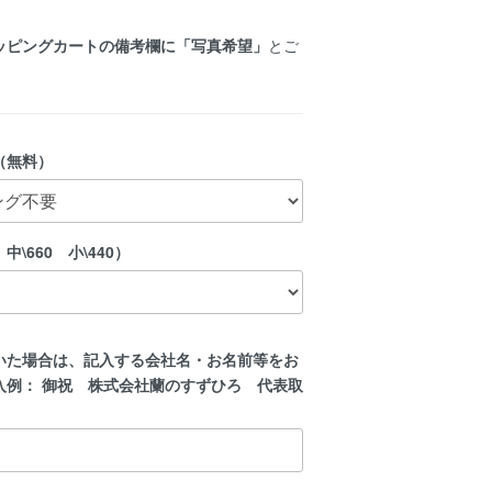
ッピングカートの備考欄に「写真希望」
とご
（無料）
中\660 小\440）
いた場合は、記入する会社名・お名前等をお
入例： 御祝 株式会社蘭のすずひろ 代表取