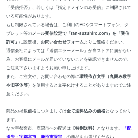
「受信拒否」、若しくは「指定ドメインのみ受信」に制限されて
いる可能性があります。
もし制限されている場合は、ご利用のPCやスマートフォン、タ
ブレット等の
メール受信設定で「ran-suzuhiro.com」を「受信
許可」
に設定後、
お問い合わせフォーム
よりご連絡ください。
通信会社によっては「送信エラーメール」が当ストアに届かない
為、お客様にメールが届いていないことを確認できませんので、
ご注意下さいますようお願い申し上げます。
また、ご注文や、お問い合わせの際に
環境依存文字（丸囲み数字
や旧字体等）
を使用すると文字化けすることがありますのでご注
意ください。
商品の掲載価格につきましては
全て送料込みの価格
となっており
ます。
なお宇都宮市、鹿沼市への配送は
【特別送料】
となります。
「配
送先：宇都宮市、鹿沼市限定」
の商品をお選びください。