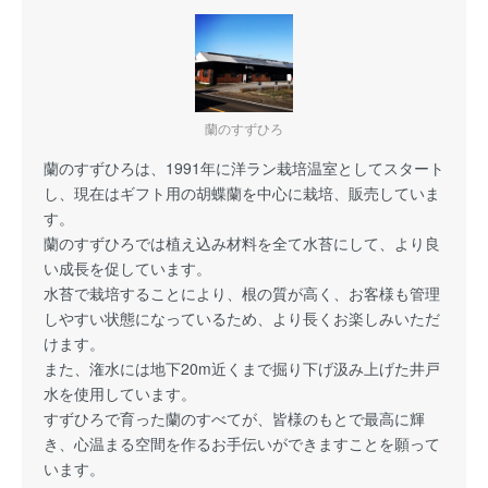
蘭のすずひろ
蘭のすずひろは、1991年に洋ラン栽培温室としてスタート
し、現在はギフト用の胡蝶蘭を中心に栽培、販売していま
す。
蘭のすずひろでは植え込み材料を全て水苔にして、より良
い成長を促しています。
水苔で栽培することにより、根の質が高く、お客様も管理
しやすい状態になっているため、より長くお楽しみいただ
けます。
また、潅水には地下20m近くまで掘り下げ汲み上げた井戸
水を使用しています。
すずひろで育った蘭のすべてが、皆様のもとで最高に輝
き、心温まる空間を作るお手伝いができますことを願って
います。