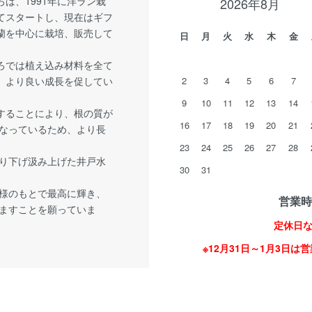
は、1991年に洋ラン栽
2026年8月
てスタートし、現在はギフ
蘭を中心に栽培、販売して
日
月
火
水
木
金
ろでは植え込み材料を全て
、より良い成長を促してい
2
3
4
5
6
7
9
10
11
12
13
14
することにより、根の質が
16
17
18
19
20
21
なっているため、より長
23
24
25
26
27
28
掘り下げ汲み上げた井戸水
30
31
様のもとで最高に輝き、
営業時間
ますことを願っていま
定休日
※12月31日～1月3日は営業