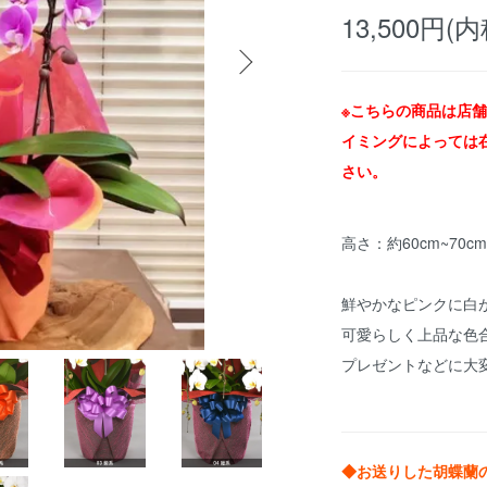
13,500円(内
※こちらの商品は店
イミングによっては
さい。
高さ：約60cm~70c
鮮やかなピンクに白
可愛らしく上品な色
プレゼントなどに大
◆お送りした胡蝶蘭