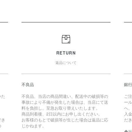
RETURN
返品について
不良品
銀
いた
不良品、当店の商品間違い、配送中の破損等の
ご
事故により不備が発生した場合は、当店にて送
ー
料を負担し、至急お取り替えいたします。
へ
商品到着後、2日以内にお申し出ください。
入
でき
お客様のもとで破損等が生じた場合は返品に応
だ
の
じかねます。
◆