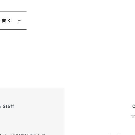
を書く
 Staff
営