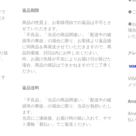
返品期限
けで
◆
ださ
商品の性質上、お客様理由での返品は不可とさ
◆
せていただきます。
場
「不良品」「当店の商品間違い」「配送中の破
い
損等の事故」の場合に限り、お客様より返品後
に同商品を再発送させていただきますので、商
り扱
品到着後、2日以内にお申し出ください。
ク
す。
尚、お届け先様が不在によりお届け日が延びた
場合、商品の保証はできかねますのでご了承く
ださい。
ます
VI
メ
返品送料
「不良品」「当店の商品間違い」「配送中の破
Ama
損等の事故」の場合に限り、当店が負担いたし
ます。
Am
当店にご連絡後、お届け時の箱に入れて、ヤマ
払
ト運輸「着払い」でご返送ください。