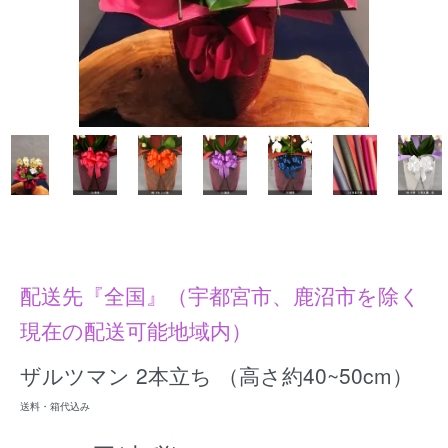
配送先『全国』（宇都宮市、鹿沼市を除く
現在の配送可能地域内）
ザルツマン 2本立ち （高さ約40~50cm）
送料・箱代込み