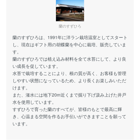
蘭のすずひろ
蘭のすずひろは、1991年に洋ラン栽培温室としてスタート
し、現在はギフト用の胡蝶蘭を中心に栽培、販売していま
す。
蘭のすずひろでは植え込み材料を全て水苔にして、より良
い成長を促しています。
水苔で栽培することにより、根の質が高く、お客様も管理
しやすい状態になっているため、より長くお楽しみいただ
けます。
また、潅水には地下20m近くまで掘り下げ汲み上げた井戸
水を使用しています。
すずひろで育った蘭のすべてが、皆様のもとで最高に輝
き、心温まる空間を作るお手伝いができますことを願って
います。