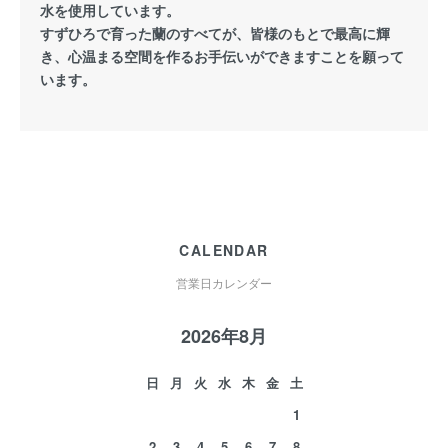
水を使用しています。
すずひろで育った蘭のすべてが、皆様のもとで最高に輝
き、心温まる空間を作るお手伝いができますことを願って
います。
CALENDAR
営業日カレンダー
2026年8月
日
月
火
水
木
金
土
1
2
3
4
5
6
7
8