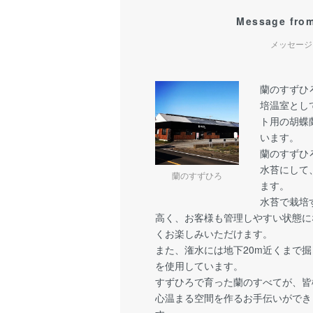
Message from
メッセージ
蘭のすずひろ
培温室とし
ト用の胡蝶
います。
蘭のすずひ
水苔にして
蘭のすずひろ
ます。
水苔で栽培
高く、お客様も管理しやすい状態に
くお楽しみいただけます。
また、潅水には地下20m近くまで
を使用しています。
すずひろで育った蘭のすべてが、皆
心温まる空間を作るお手伝いができ