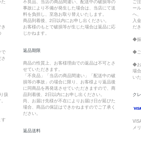
いた
不良品、当店の商品間違い、配送中の破損等の
ご
事故により不備が発生した場合は、当店にて送
ー
料を負担し、至急お取り替えいたします。
へ
商品到着後、2日以内にお申し出ください。
入
でき
お客様のもとで破損等が生じた場合は返品に応
だ
の
じかねます。
◆
返品期限
けで
◆
ださ
商品の性質上、お客様理由での返品は不可とさ
◆
せていただきます。
場
「不良品」「当店の商品間違い」「配送中の破
い
損等の事故」の場合に限り、お客様より返品後
に同商品を再発送させていただきますので、商
り扱
品到着後、2日以内にお申し出ください。
ク
す。
尚、お届け先様が不在によりお届け日が延びた
場合、商品の保証はできかねますのでご了承く
ださい。
ます
VI
メ
返品送料