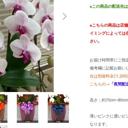
※この商品の配送先
※こちらの商品は店
イミングによっては
さい。
お届け時間帯にご指
備考欄に記載お願い
合は別途料金(\1,2
こちらの→
「夜間配
高さ：約70cm~80c
薄いピンクに濃いピ
なります。