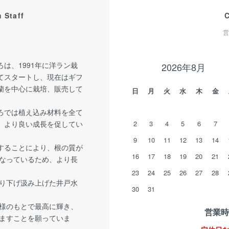
 Staff
営
は、1991年に洋ラン栽
2026年8月
てスタートし、現在はギフ
蘭を中心に栽培、販売して
日
月
火
水
木
金
ろでは植え込み材料を全て
、より良い成長を促してい
2
3
4
5
6
7
9
10
11
12
13
14
することにより、根の質が
16
17
18
19
20
21
なっているため、より長
23
24
25
26
27
28
掘り下げ汲み上げた井戸水
30
31
様のもとで最高に輝き、
営業時間
ますことを願っていま