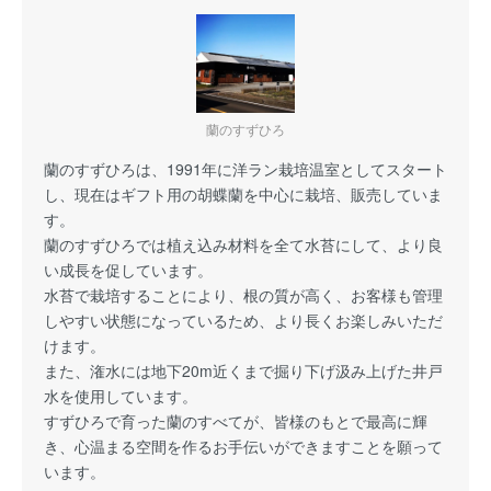
蘭のすずひろ
蘭のすずひろは、1991年に洋ラン栽培温室としてスタート
し、現在はギフト用の胡蝶蘭を中心に栽培、販売していま
す。
蘭のすずひろでは植え込み材料を全て水苔にして、より良
い成長を促しています。
水苔で栽培することにより、根の質が高く、お客様も管理
しやすい状態になっているため、より長くお楽しみいただ
けます。
また、潅水には地下20m近くまで掘り下げ汲み上げた井戸
水を使用しています。
すずひろで育った蘭のすべてが、皆様のもとで最高に輝
き、心温まる空間を作るお手伝いができますことを願って
います。