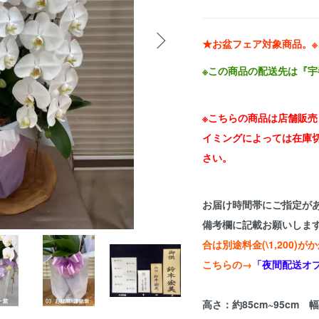
★お盆フェア対象商品。
※この商品の配送先は『
※こちらの商品は店舗販
イミングによっては在庫
さい。
お届け時間帯にご指定が
備考欄に記載お願いしま
合は別途料金(\1,200
こちらの→
「夜間配送オ
高さ：約85cm~95cm 幅