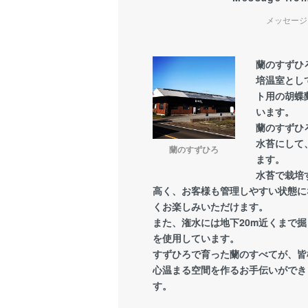
メッセージ
蘭のすずひろ
培温室とし
ト用の胡蝶
います。
蘭のすずひ
水苔にして
蘭のすずひろ
ます。
水苔で栽培
高く、お客様も管理しやすい状態に
くお楽しみいただけます。
また、潅水には地下20m近くまで
を使用しています。
すずひろで育った蘭のすべてが、皆
心温まる空間を作るお手伝いができ
す。