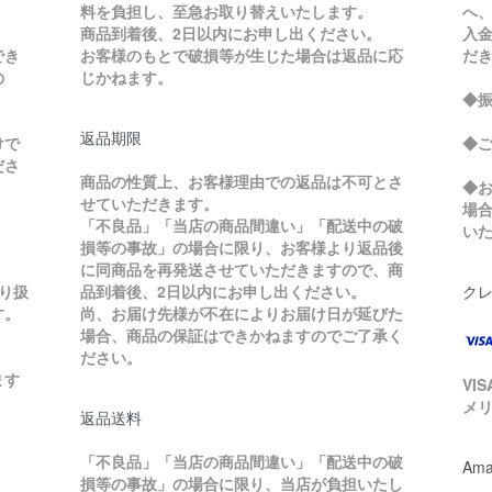
料を負担し、至急お取り替えいたします。
へ
商品到着後、2日以内にお申し出ください。
入
でき
お客様のもとで破損等が生じた場合は返品に応
だ
の
じかねます。
◆
返品期限
けで
◆
ださ
商品の性質上、お客様理由での返品は不可とさ
◆
せていただきます。
場
「不良品」「当店の商品間違い」「配送中の破
い
損等の事故」の場合に限り、お客様より返品後
に同商品を再発送させていただきますので、商
り扱
品到着後、2日以内にお申し出ください。
ク
す。
尚、お届け先様が不在によりお届け日が延びた
場合、商品の保証はできかねますのでご了承く
ださい。
ます
VI
メ
返品送料
「不良品」「当店の商品間違い」「配送中の破
Ama
損等の事故」の場合に限り、当店が負担いたし