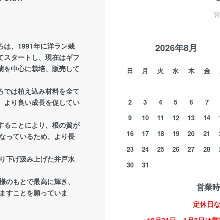
営
は、1991年に洋ラン栽
2026年8月
てスタートし、現在はギフ
蘭を中心に栽培、販売して
日
月
火
水
木
金
ろでは植え込み材料を全て
、より良い成長を促してい
2
3
4
5
6
7
9
10
11
12
13
14
することにより、根の質が
16
17
18
19
20
21
なっているため、より長
23
24
25
26
27
28
掘り下げ汲み上げた井戸水
30
31
様のもとで最高に輝き、
営業時間
ますことを願っていま
定休日